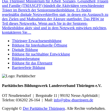
Das Thüringer Ministerium für Arbeit, Soziales, Gesundheit, Frauen
und Familie (TMASGFF) bündelt die Aktivitäten verschiedenster
Träger im Bereich der Seniorenmedienbildung. Es finden
regelmäßig digitale Netzwerktreffen statt, in denen ein Austausch zu
den Zielen und Maßnahmen der Akteure stattfindet. Das PBW ist
Teil dieses Netzwerks. Wenn auch Sie in der Senioren-
Medienbildng aktiv sind und in dem Netzwerk mitwirken möchten,
kontaktieren Sie…
Thüringer Erwachsenenbildung
Bildung für Interkulturelle Öffnung
Digitale Bildung
Bildung für nachhaltige Entwicklung
Bildungsberatung
Bildung für das Ehrenamt
Barrierefreie Bildung
Paritätisches Bildungswerk Landesverband Thüringen e.V.
OT Neudietendorf | Bergstraße 11 | 99192 Nesse-Apfelstädt |
Telefon: 036202 26-164 | Mail:
info@pbw-thueringen.de
Copyright ©
Der Paritätische Thüringen
. Alle Rechte vorbehalten.