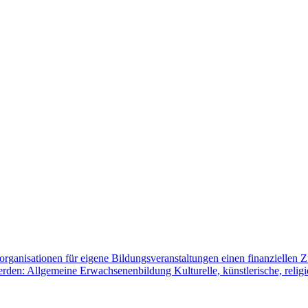
nisationen für eigene Bildungsveranstaltungen einen finanziellen Zu
en: Allgemeine Erwachsenenbildung Kulturelle, künstlerische, reli